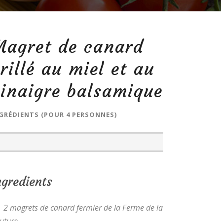
Magret de canard
rillé au miel et au
inaigre balsamique
GRÉDIENTS (POUR 4 PERSONNES)
ngredients
2 magrets de canard fermier de la Ferme de la