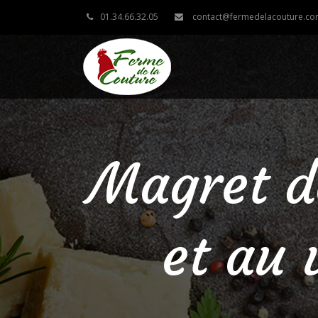
01.34.66.32.05
contact@fermedelacouture.c
Magret de
et au 