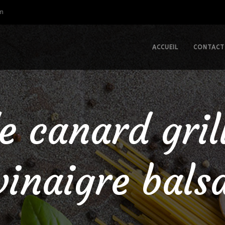
om
ACCUEIL
CONTACT
 canard gril
vinaigre bal