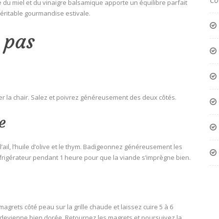
Co
ce du miel et du vinaigre balsamique apporte un équilibre parfait
véritable gourmandise estivale.
 pas
er la chair. Salez et poivrez généreusement des deux côtés.
e
l’ail, l’huile d’olive et le thym. Badigeonnez généreusement les
frigérateur pendant 1 heure pour que la viande s’imprègne bien.
rets côté peau sur la grille chaude et laissez cuire 5 à 6
 devienne bien dorée. Retournez les magrets et poursuivez la