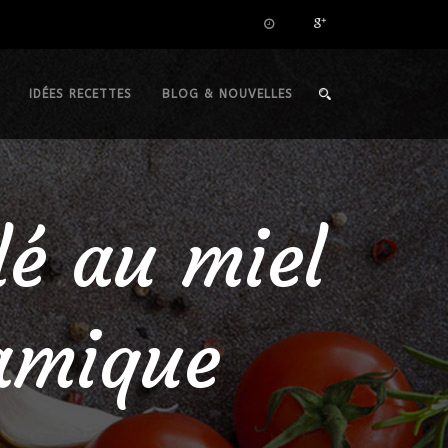
IDÉES RECETTES
BLOG & NOUVELLES
lé au miel
samique