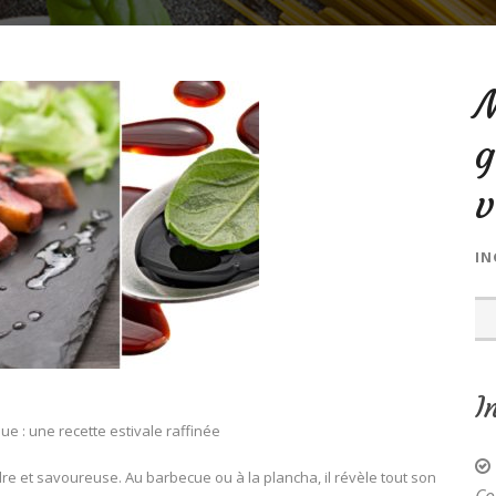
g
v
IN
I
ue : une recette estivale raffinée
dre et savoureuse. Au barbecue ou à la plancha, il révèle tout son