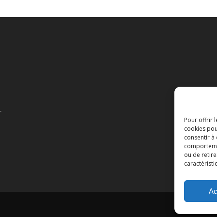
r
Pour offrir 
cookies pou
consentir à
comportement
ou de retire
caractéristi
Ac
Cop