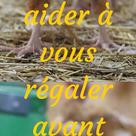
aider à
vous
régaler
avant