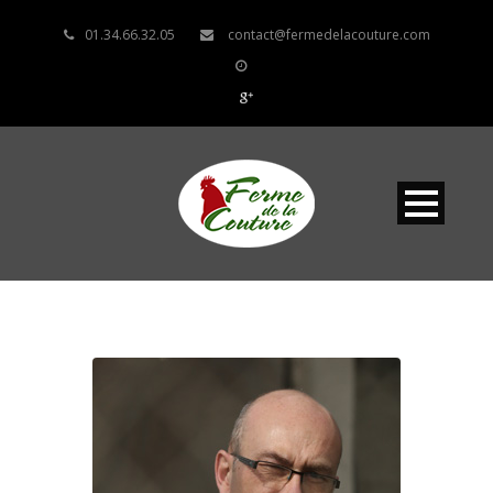
01.34.66.32.05
contact@fermedelacouture.com