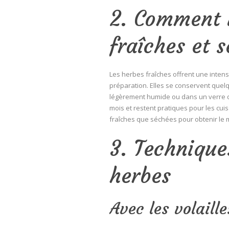
2. Comment u
fraîches et 
Les herbes fraîches offrent une intens
préparation. Elles se conservent quel
légèrement humide ou dans un verre d’
mois et restent pratiques pour les cuis
fraîches que séchées pour obtenir le
3. Technique
herbes
Avec les volaille