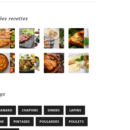
ées recettes
gs
CANARD
CHAPONS
DINDES
LAPINS
OIE
PINTADES
POULARDES
POULETS