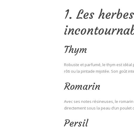
1. Les herbe
incontournab
Thym
Robuste et parfumé, le thym est idéal 
rôti ou la pintade mijotée. Son goût inte
Romarin
Avec ses notes résineuses, le romarin e
directement sous la peau d’un poulet o
Persil