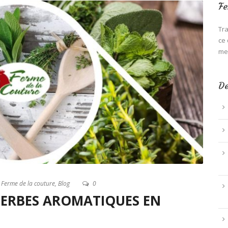
Fe
Tra
ce 
mei
De
a Ferme de la couture
,
Blog
0
 HERBES AROMATIQUES EN