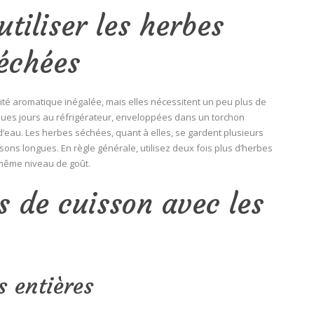
tiliser les herbes
séchées
ité aromatique inégalée, mais elles nécessitent un peu plus de
ques jours au réfrigérateur, enveloppées dans un torchon
eau. Les herbes séchées, quant à elles, se gardent plusieurs
sons longues. En règle générale, utilisez deux fois plus d’herbes
 même niveau de goût.
s de cuisson avec les
s entières