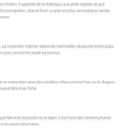
en finition. Il apporte de la fraîcheur aux plats mijotés et aux
tés principales : plat et frisé. Le plat est plus aromatique, tandis
corer.
. La coriandre fraîche relève les marinades de poulet et les plats
sson pour conserver toute sa saveur.
se marie bien avec les volailles riches comme l’oie ou le chapon.
le peut être trop forte.
parfait avec le poulet ou le lapin. C’est l’une des herbes phares
ns la sauce béarnaise.