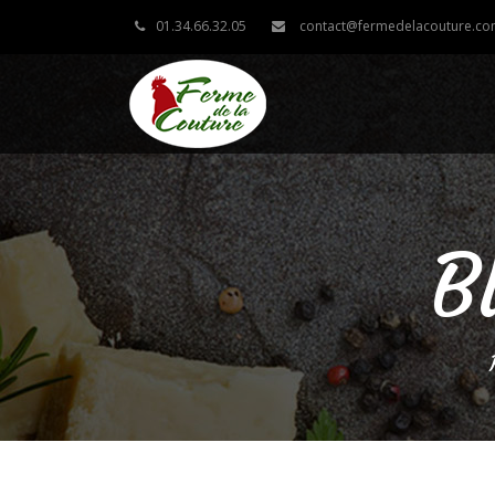
01.34.66.32.05
contact@fermedelacouture.c
B