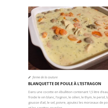
ferme de la couture
BLANQUETTE DE POULE À L’ESTRAGON
Dans une cocotte en ébullition contenant 1,5 litre d’ea
froide le vin blanc, l’oignon, le céleri, le thym, le persil, l
gousse d’ail, le sel, poivre, ajoutez les morceaux de p
et les carottes coupées.