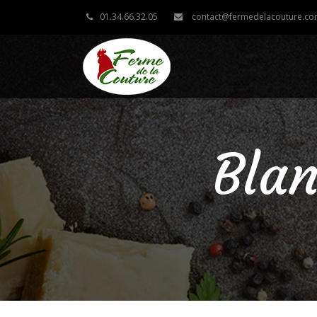
01.34.66.32.05
contact@fermedelacouture.c
Blan