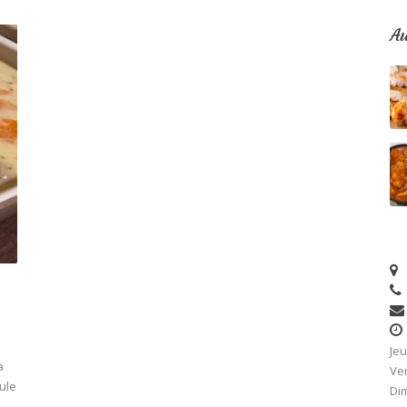
Au
u
Jeu
a
Ven
oule
Dim