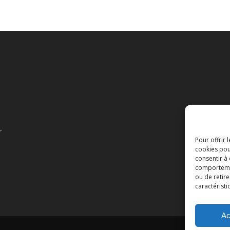
r
Pour offrir 
cookies pou
consentir à
comportement
ou de retire
caractéristi
Ac