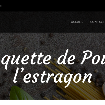
om
ACCUEIL
CONTACT
quette de Po
l’estragon