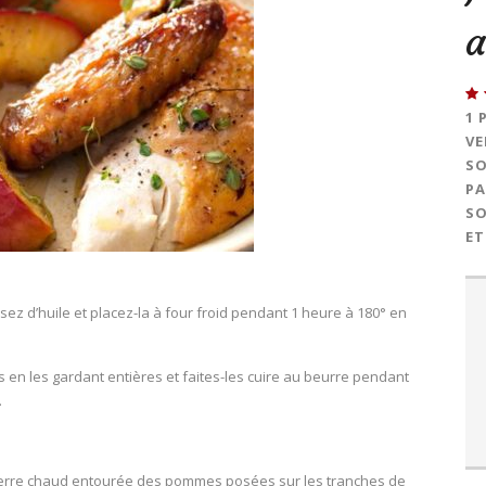
1 
VE
SO
PA
SO
ET
osez d’huile et placez-la à four froid pendant 1 heure à 180° en
en les gardant entières et faites-les cuire au beurre pendant
.
en terre chaud entourée des pommes posées sur les tranches de