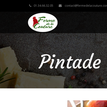
01.34.66.32.05
contact@fermedelacouture.c
Pintade