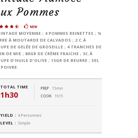
aux Pommes
NEW
PINTADE MOYENNE ; 4 POMMES REINETTES ; ½
RRE À MOUTARDE DE CALVADOS ; 2 C.À
UPE DE GELÉE DE GROSEILLE ; 4 TRANCHES DE
IN DE MIE ; 80GR DE CRÈME FRAICHE ; 3C.À
UPE D’HUILE D’OLIVE ; 15GR DE BEURRE ; SEL
 POIVRE.
TOTAL TIME
PREP
15min
1h30
COOK
1h15
YIELD :
4 Personnes
LEVEL :
Simple