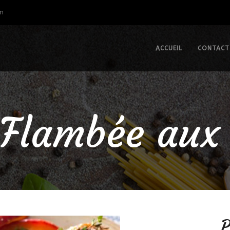
om
ACCUEIL
CONTACT
 Flambée au