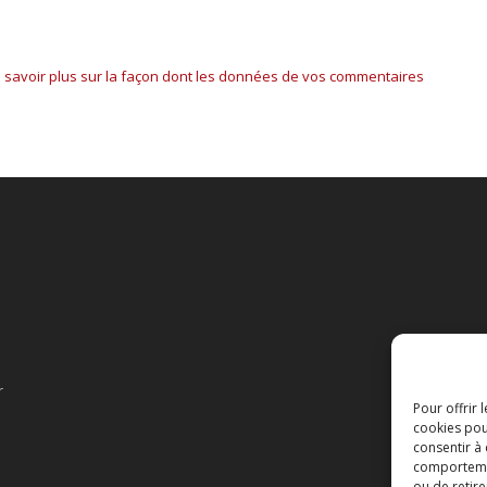
 savoir plus sur la façon dont les données de vos commentaires
r
Pour offrir 
cookies pou
consentir à
comportement
ou de retire