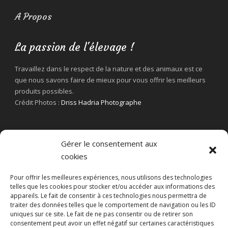
A Propos
La passion de l'élevage !
Travaillez dans le respect de la nature et des animaux est ce
que nous savons faire de mieux pour vous offrir les meilleurs
produits possibles.
Crédit Photos :
Driss Hadria Photographe
Gérer le consentement aux
cookies
Pour offrir les meilleures expériences, nous utilisons des technologies
telles que les cookies pour stocker et/ou accéder aux informations des
appareils. Le fait de consentir à ces technologies nous permettra de
traiter des données telles que le comportement de navigation ou les ID
uniques sur ce site. Le fait de ne pas consentir ou de retirer son
consentement peut avoir un effet négatif sur certaines caractéristiques