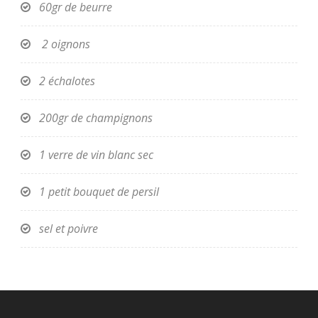
60gr de beurre
2 oignons
2 échalotes
200gr de champignons
1 verre de vin blanc sec
1 petit bouquet de persil
sel et poivre