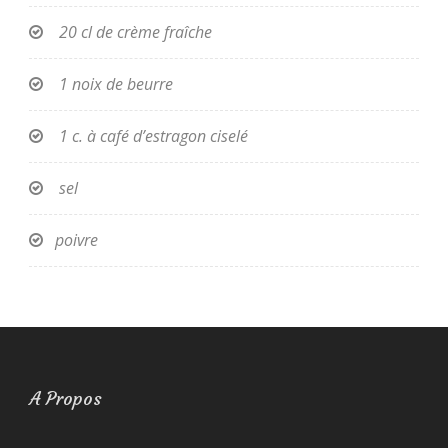
20 cl de crème fraîche
1 noix de beurre
1 c. à café d’estragon ciselé
sel
poivre
A Propos