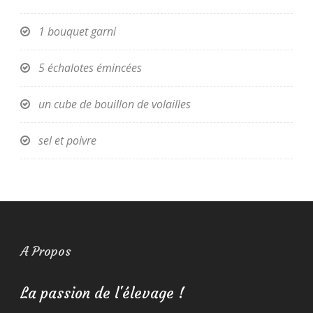
1 bouquet garni
5 échalotes émincées
un cube de bouillon de volailles
sel et poivre
A Propos
La passion de l'élevage !