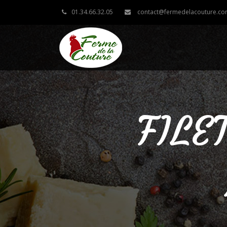
01.34.66.32.05
contact@fermedelacouture.c
FILE