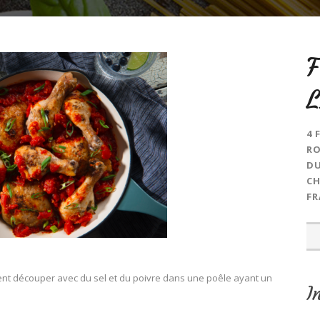
4 
RO
DU
CH
FR
ent découper avec du sel et du poivre dans une poêle ayant un
I