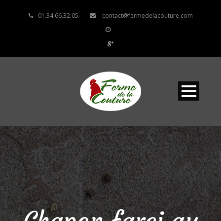
01.34.66.32.05
contact@fermedelacouture.com
Chapon farci au