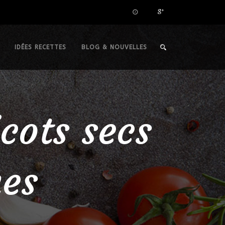
IDÉES RECETTES
BLOG & NOUVELLES
cots secs
hes