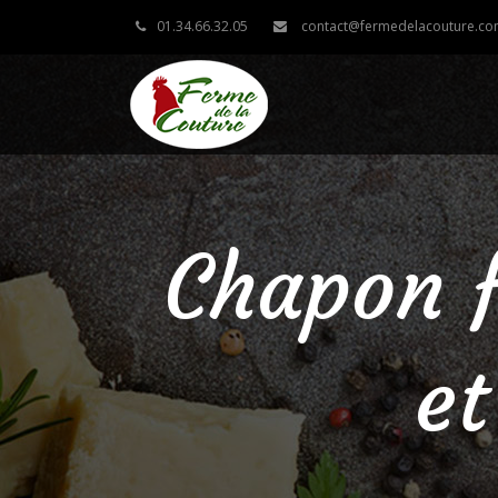
01.34.66.32.05
contact@fermedelacouture.c
Chapon f
et