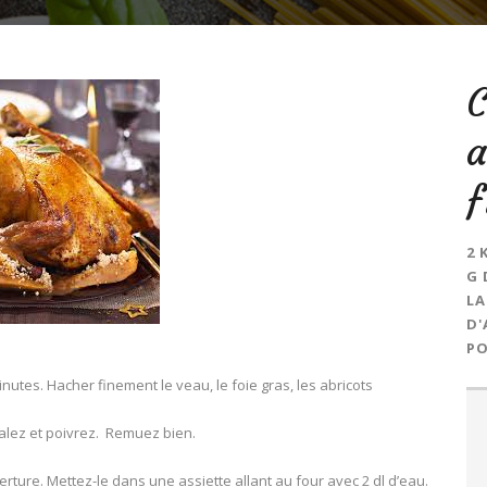
C
a
f
2 
G 
LA
D'
PO
minutes. Hacher finement le veau, le foie gras, les abricots
 salez et poivrez. Remuez bien.
rture. Mettez-le dans une assiette allant au four avec 2 dl d’eau.