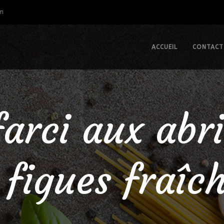
om
ACCUEIL
CONTACT
arci aux abri
 figues fraîc