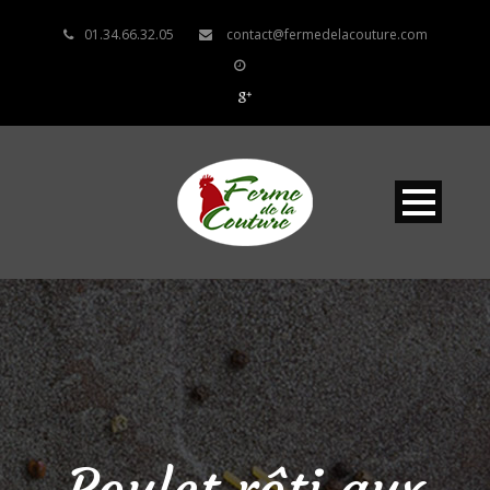
01.34.66.32.05
contact@fermedelacouture.com
Poulet rôti aux