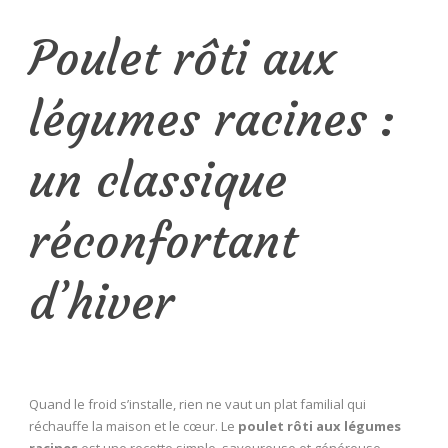
Poulet rôti aux
légumes racines :
un classique
réconfortant
d’hiver
Quand le froid s’installe, rien ne vaut un plat familial qui
réchauffe la maison et le cœur. Le
poulet rôti aux légumes
racines
est une recette simple, savoureuse et généreuse,