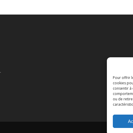
r
Pour offrir 
cookies pou
consentir à
comportement
ou de retire
caractéristi
Ac
Cop