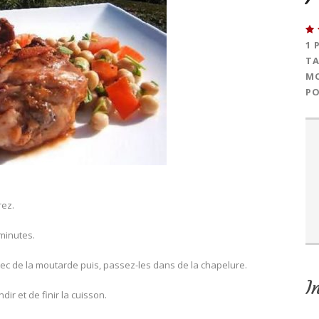
1 
TA
MO
PO
rez.
 minutes.
c de la moutarde puis, passez-les dans de la chapelure.
I
ir et de finir la cuisson.