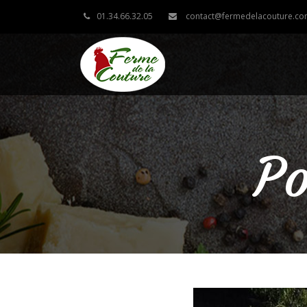
01.34.66.32.05
contact@fermedelacouture.c
Po