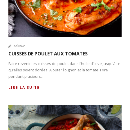
editeur
CUISSES DE POULET AUX TOMATES
Faire revenir les cuisses de poulet dans l’huile d’olive jusqu’à ce
qu’elles soient dorées. Ajouter l’oignon et la tomate. Frire
pendant plusieurs...
LIRE LA SUITE