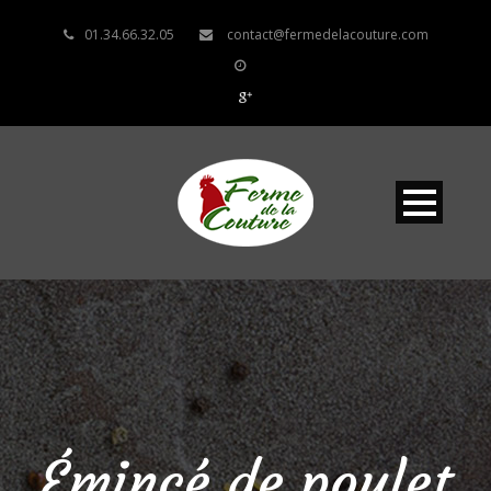
01.34.66.32.05
contact@fermedelacouture.com
Émincé de poulet