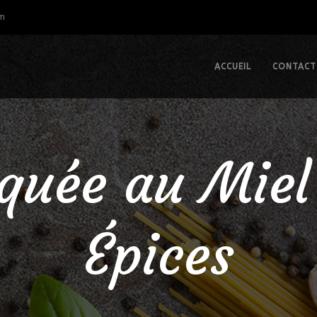
om
ACCUEIL
CONTACT
quée au Miel
Épices