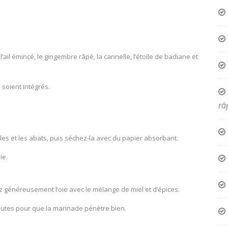
l’ail émincé, le gingembre râpé, la cannelle, l’étoile de badiane et
soient intégrés.
râ
lles et les abats, puis séchez-la avec du papier absorbant.
ie.
z généreusement l’oie avec le mélange de miel et d’épices.
nutes pour que la marinade pénètre bien.