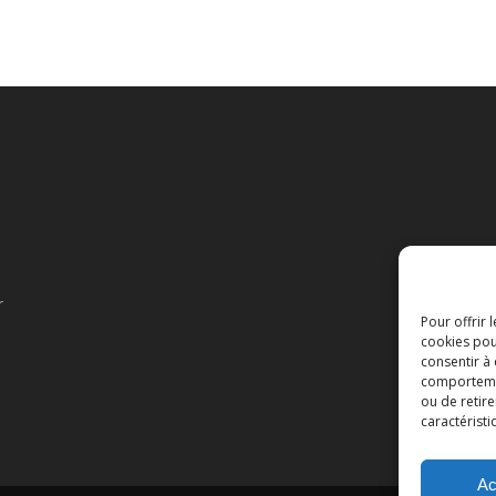
r
Pour offrir 
cookies pou
consentir à
comportement
ou de retire
caractéristi
Ac