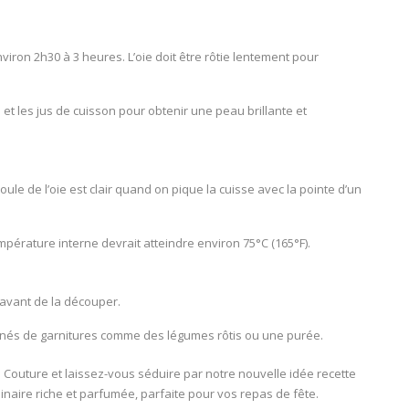
nviron 2h30 à 3 heures. L’oie doit être rôtie lentement pour
et les jus de cuisson pour obtenir une peau brillante et
coule de l’oie est clair quand on pique la cuisse avec la pointe d’un
pérature interne devrait atteindre environ 75°C (165°F).
 avant de la découper.
nés de garnitures comme des légumes rôtis ou une purée.
Couture et laissez-vous séduire par notre nouvelle idée recette
inaire riche et parfumée, parfaite pour vos repas de fête.