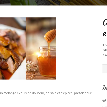
O
e
1 
GI
BA
I
 un mélange exquis de douceur, de salé et d’épices, parfait pour