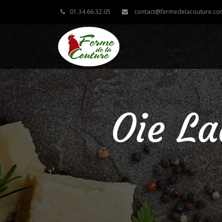
01.34.66.32.05
contact@fermedelacouture.c
Oie La