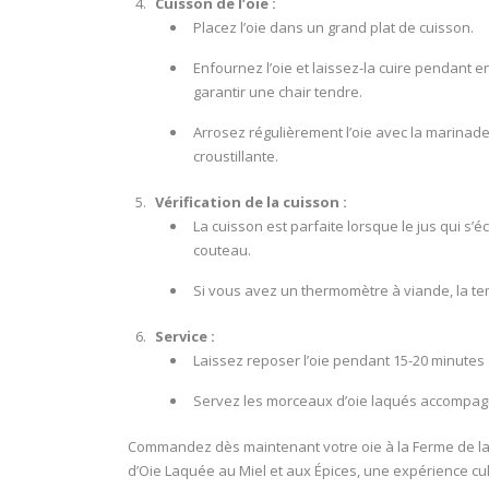
Cuisson de l’oie :
Placez l’oie dans un grand plat de cuisson.
Enfournez l’oie et laissez-la cuire pendant e
garantir une chair tendre.
Arrosez régulièrement l’oie avec la marinade 
croustillante.
Vérification de la cuisson :
La cuisson est parfaite lorsque le jus qui s’é
couteau.
Si vous avez un thermomètre à viande, la tem
Service :
Laissez reposer l’oie pendant 15-20 minutes
Servez les morceaux d’oie laqués accompag
Commandez dès maintenant votre oie à la Ferme de la 
d’Oie Laquée au Miel et aux Épices, une expérience cul