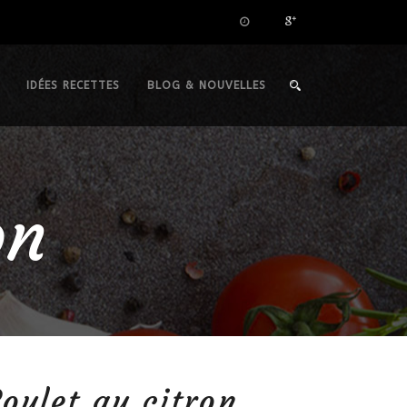
IDÉES RECETTES
BLOG & NOUVELLES
on
oulet au citron