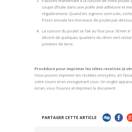
Passons maintenant à la cuisson de votre poulet au c
soupe d’huile dans une poêle anti-adhésive et me
régulièrement. Quand les oignons sont cuits, sortez
Posez ensuite les morceaux de poulet par-dessus, 
La cuisson du poulet se fait au four pour 30 min à 
décoré de quelques quartiers du citron vert res
pommes de terre.
Procédure pour imprimer les idées recettes (à véri
Vous pouvez imprimer les recettes envoyées, en faisant
votre souris et en enregistrant sous. Un onglet appara
écran, vous l’ouvrez et imprimez le document.
PARTAGER CETTE ARTICLE