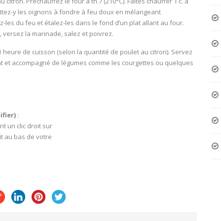
itron. Préchauffez le four à th.7 (210°C). Faites chauffer 1 c. à
ttez-y les oignons à fondre à feu doux en mélangeant
-les du feu et étalez-les dans le fond d’un plat allant au four.
versez la marinade, salez et poivrez.
1 heure de cuisson (selon la quantité de poulet au citron). Servez
tant et accompagné de légumes comme les courgettes ou quelques
fier)
:
 un clic droit sur
it au bas de votre