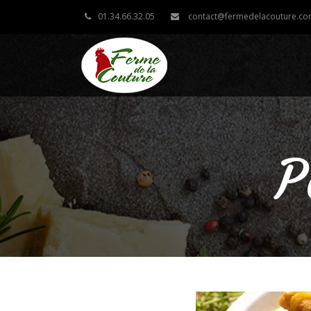
01.34.66.32.05
contact@fermedelacouture.c
P