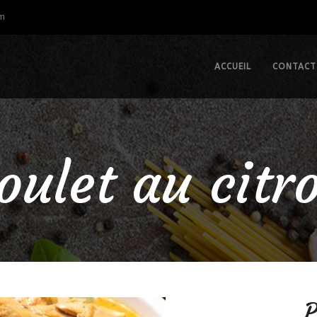
om
ACCUEIL
CONTACT
oulet au citr
P