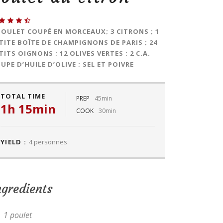
POULET COUPÉ EN MORCEAUX; 3 CITRONS ; 1
TITE BOÎTE DE CHAMPIGNONS DE PARIS ; 24
TITS OIGNONS ; 12 OLIVES VERTES ; 2 C.A.
UPE D’HUILE D’OLIVE ; SEL ET POIVRE
TOTAL TIME
PREP
45min
1h 15min
COOK
30min
YIELD :
4 personnes
ngredients
1 poulet