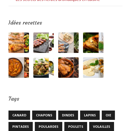
Idées recettes
Tags
CANARD
CHAPONS
DINDES
LAPINS
OIE
PINTADES
POULARDES
POULETS
VOLAILLES