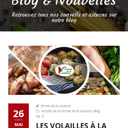
Retrouvez tous nos conseils et astuces sur
notre blog
ferme de la couture
26
Articles de la Ferme de la couture
,
Blog
0
LES VOLAILLES À LA
MAI