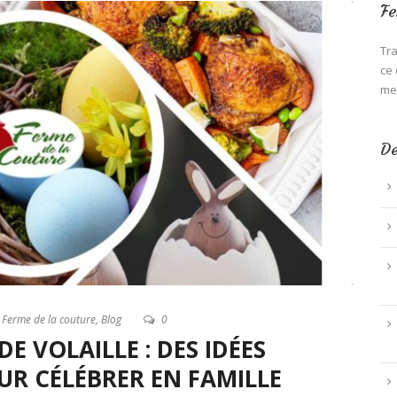
Fe
Tra
ce 
mei
De
a Ferme de la couture
,
Blog
0
E VOLAILLE : DES IDÉES
R CÉLÉBRER EN FAMILLE