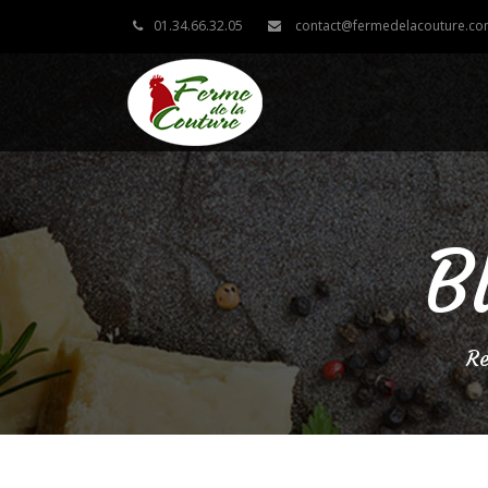
01.34.66.32.05
contact@fermedelacouture.c
B
Re