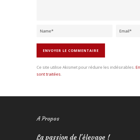
Ce site utilise Akismet pour réduire les indésirables.
En
sont traitées
.
A Propos
La passion de l'élevage !