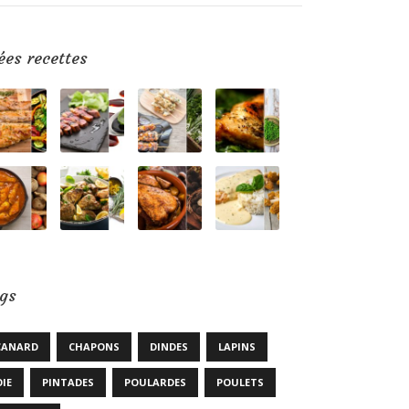
ées recettes
gs
CANARD
CHAPONS
DINDES
LAPINS
OIE
PINTADES
POULARDES
POULETS