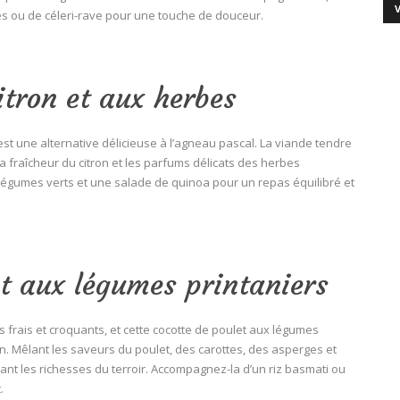
s ou de céleri-rave pour une touche de douceur.
itron et aux herbes
est une alternative délicieuse à l’agneau pascal. La viande tendre
a fraîcheur du citron et les parfums délicats des herbes
légumes verts et une salade de quinoa pour un repas équilibré et
et aux légumes printaniers
 frais et croquants, et cette cocotte de poulet aux légumes
tion. Mêlant les saveurs du poulet, des carottes, des asperges et
vant les richesses du terroir. Accompagnez-la d’un riz basmati ou
.