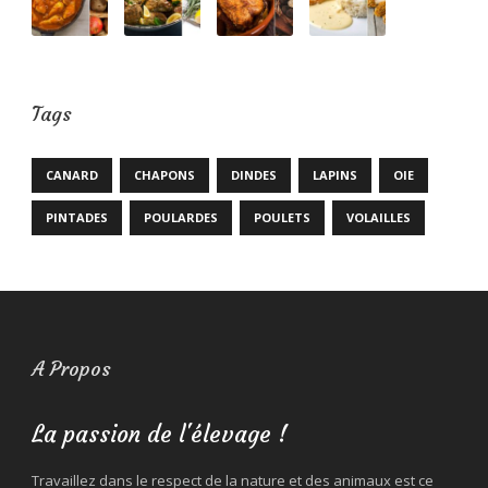
Tags
CANARD
CHAPONS
DINDES
LAPINS
OIE
PINTADES
POULARDES
POULETS
VOLAILLES
A Propos
La passion de l'élevage !
Travaillez dans le respect de la nature et des animaux est ce