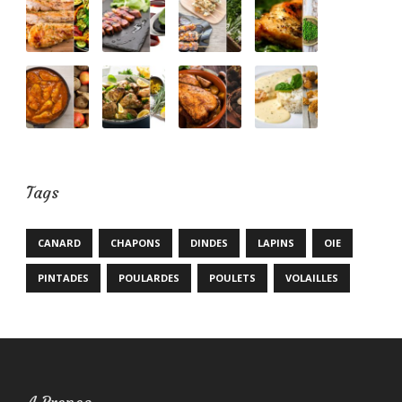
Tags
CANARD
CHAPONS
DINDES
LAPINS
OIE
PINTADES
POULARDES
POULETS
VOLAILLES