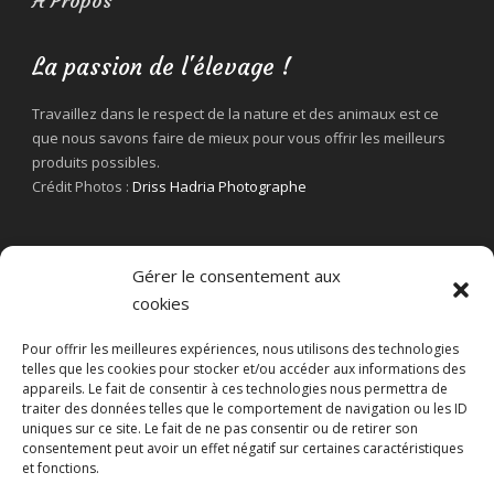
A Propos
La passion de l'élevage !
Travaillez dans le respect de la nature et des animaux est ce
que nous savons faire de mieux pour vous offrir les meilleurs
produits possibles.
Crédit Photos :
Driss Hadria Photographe
Gérer le consentement aux
cookies
Pour offrir les meilleures expériences, nous utilisons des technologies
telles que les cookies pour stocker et/ou accéder aux informations des
appareils. Le fait de consentir à ces technologies nous permettra de
traiter des données telles que le comportement de navigation ou les ID
uniques sur ce site. Le fait de ne pas consentir ou de retirer son
consentement peut avoir un effet négatif sur certaines caractéristiques
et fonctions.