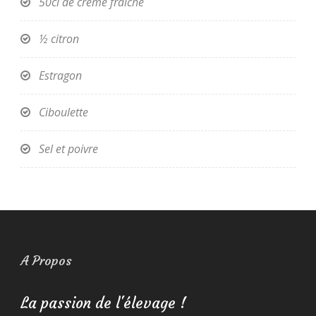
50cl de crème fraîche
½ citron
Estragon
Ciboulette
Sel et poivre
A Propos
La passion de l'élevage !