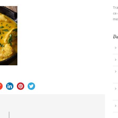
Tra
ce 
mei
De