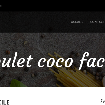
om
ACCUEIL
CONTACT
ulet coco fac
ILE
Fe