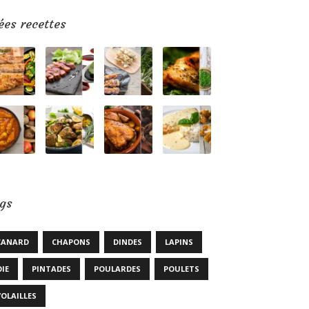
ées recettes
gs
CANARD
CHAPONS
DINDES
LAPINS
OIE
PINTADES
POULARDES
POULETS
VOLAILLES