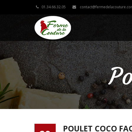
01.34.66.32.05
contact@fermedelacouture.c
Po
POULET COCO FAC