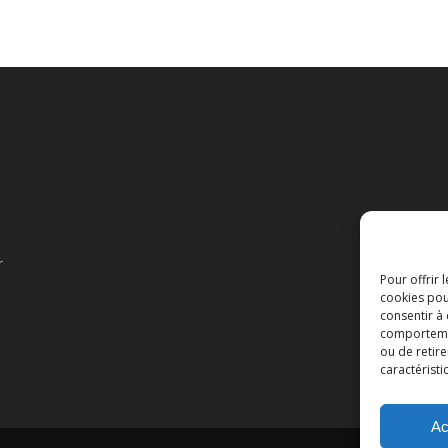
r
Pour offrir 
cookies pou
consentir à
comportement
ou de retire
caractéristi
Ac