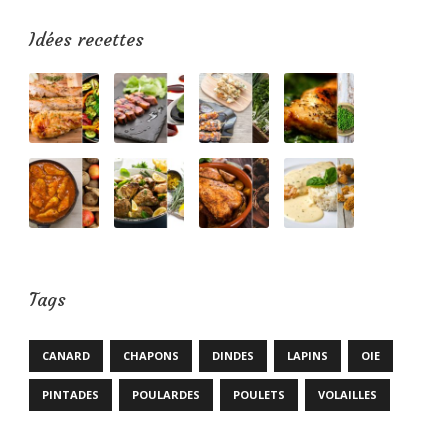
Idées recettes
Tags
CANARD
CHAPONS
DINDES
LAPINS
OIE
PINTADES
POULARDES
POULETS
VOLAILLES