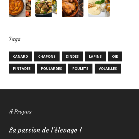
Tags
CANARD
CHAPONS
DINDES
LAPINS
OIE
PINTADES
POULARDES
POULETS
VOLAILLES
A Propos
La passion de l'élevage !