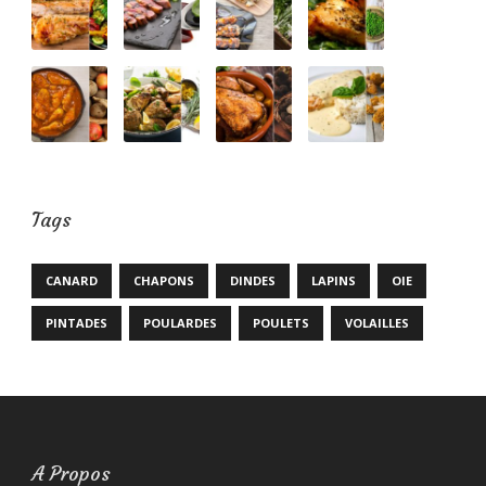
Tags
CANARD
CHAPONS
DINDES
LAPINS
OIE
PINTADES
POULARDES
POULETS
VOLAILLES
A Propos