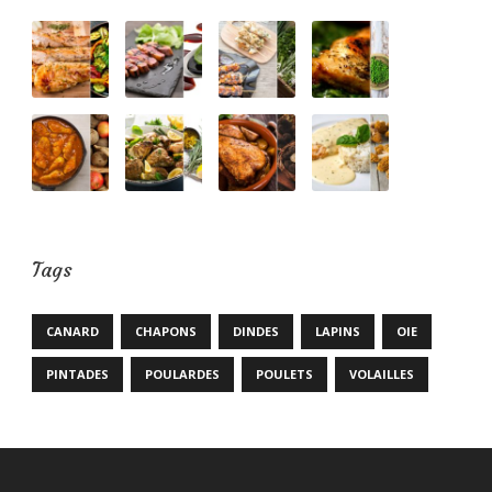
Tags
CANARD
CHAPONS
DINDES
LAPINS
OIE
PINTADES
POULARDES
POULETS
VOLAILLES