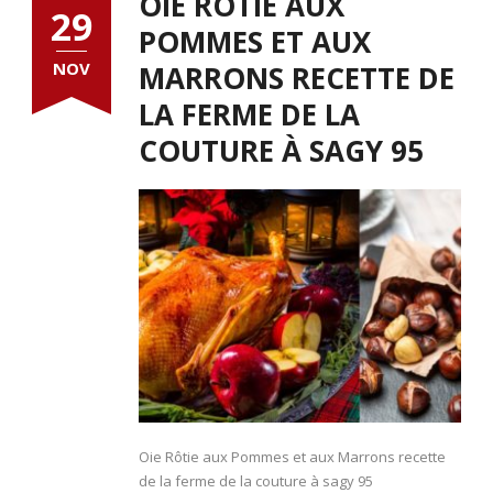
OIE RÔTIE AUX
29
POMMES ET AUX
NOV
MARRONS RECETTE DE
LA FERME DE LA
COUTURE À SAGY 95
Oie Rôtie aux Pommes et aux Marrons recette
de la ferme de la couture à sagy 95