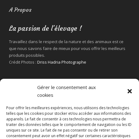
A Propos
La passion de l'élevage !
Travaillez dans le respect de la nature et des animaux est ce
que nous savons faire de mieux pour vous offrir les meilleurs
produits possibles.
Crédit Photos :
Driss Hadria Photographe
Gérer le consentement aux
cookies
Pour offrir les meilleures expériences, nous utilisons des technologies
telles que les cookies pour stocker et/ou accéder aux informations des
appareils. Le fait de consentir à ces technologies nous permettra de
traiter des données telles que le comportement de navigation ou les ID
uniques sur ce site. Le fait de ne pas consentir ou de retirer son
consentement peut avoir un effet négatif sur certaines caractéristiques