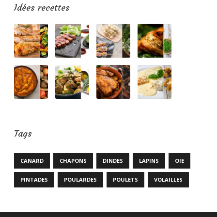
Idées recettes
Tags
CANARD
CHAPONS
DINDES
LAPINS
OIE
PINTADES
POULARDES
POULETS
VOLAILLES