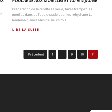
UX
POULARDE AUX MORILLES ET AU VIN JAUNE
Préparation de la recette La veille, faites trempez les
et
morilles dans de l’eau chaude pour les réhydrater Le
lendemain, rincez-les plusieurs fois...
LIRE LA SUITE
‹ Précédent
1
…
9
10
11