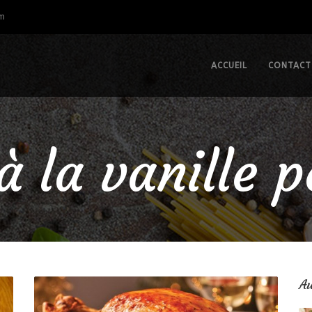
om
ACCUEIL
CONTACT
 la vanille p
Au