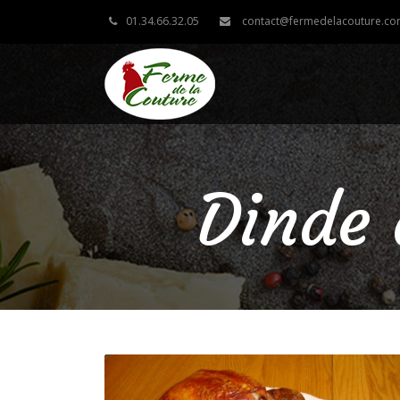
01.34.66.32.05
contact@fermedelacouture.c
Dinde à